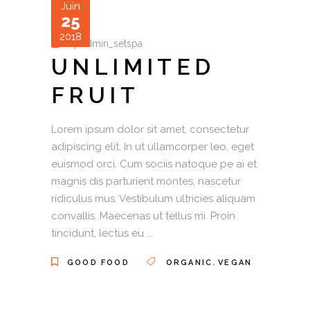
Juin
25
2018
by
admin_setspa
UNLIMITED
FRUIT
Lorem ipsum dolor sit amet, consectetur
adipiscing elit. In ut ullamcorper leo, eget
euismod orci. Cum sociis natoque pe ai et
magnis dis parturient montes, nascetur
ridiculus mus. Vestibulum ultricies aliquam
convallis. Maecenas ut tellus mi. Proin
tincidunt, lectus eu
,
GOOD FOOD
ORGANIC
VEGAN