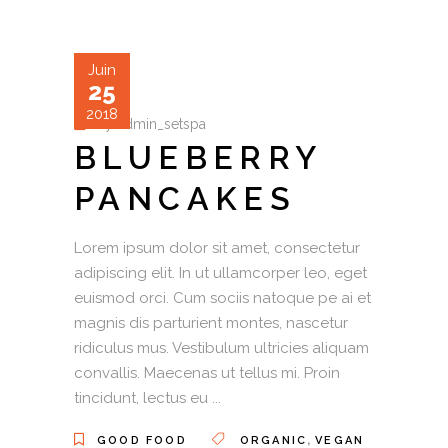
Juin
25
2018
by
admin_setspa
BLUEBERRY
PANCAKES
Lorem ipsum dolor sit amet, consectetur
adipiscing elit. In ut ullamcorper leo, eget
euismod orci. Cum sociis natoque pe ai et
magnis dis parturient montes, nascetur
ridiculus mus. Vestibulum ultricies aliquam
convallis. Maecenas ut tellus mi. Proin
tincidunt, lectus eu
,
GOOD FOOD
ORGANIC
VEGAN