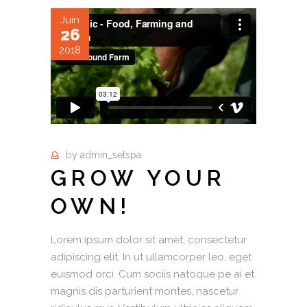
Juin
26
2018
by
admin_setspa
GROW YOUR
OWN!
Lorem ipsum dolor sit amet, consectetur
adipiscing elit. In ut ullamcorper leo, eget
euismod orci. Cum sociis natoque pe ai et
magnis dis parturient montes, nascetur