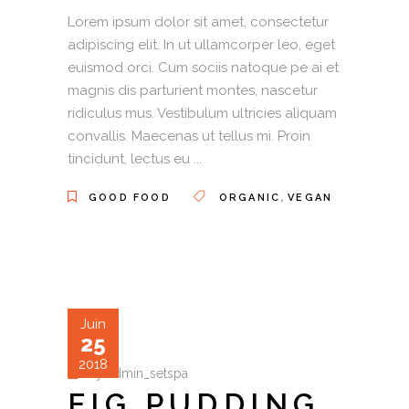
Lorem ipsum dolor sit amet, consectetur
adipiscing elit. In ut ullamcorper leo, eget
euismod orci. Cum sociis natoque pe ai et
magnis dis parturient montes, nascetur
ridiculus mus. Vestibulum ultricies aliquam
convallis. Maecenas ut tellus mi. Proin
tincidunt, lectus eu
,
GOOD FOOD
ORGANIC
VEGAN
Juin
25
2018
by
admin_setspa
FIG PUDDING