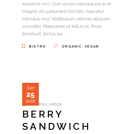
euismod orci. Cum sociis natoque pe ai et
magnis dis parturient montes, nascetur
ridiculus mus. Vestibulum ultricies aliquam
convallis. Maecenas ut tellus mi. Proin
tincidunt, lectus eu
,
BISTRO
ORGANIC
VEGAN
Juin
25
2018
by
admin_setspa
BERRY
SANDWICH