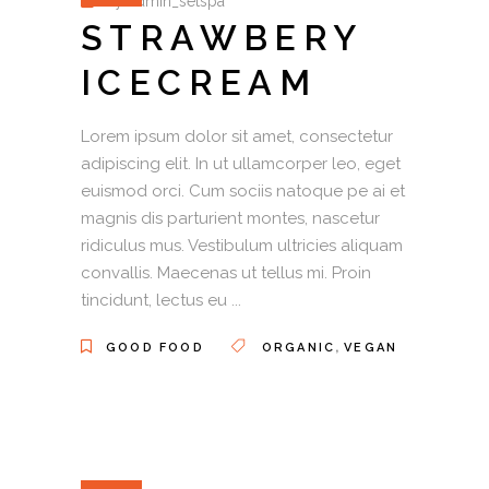
by
admin_setspa
STRAWBERY
ICECREAM
Lorem ipsum dolor sit amet, consectetur
adipiscing elit. In ut ullamcorper leo, eget
euismod orci. Cum sociis natoque pe ai et
magnis dis parturient montes, nascetur
ridiculus mus. Vestibulum ultricies aliquam
convallis. Maecenas ut tellus mi. Proin
tincidunt, lectus eu
,
GOOD FOOD
ORGANIC
VEGAN