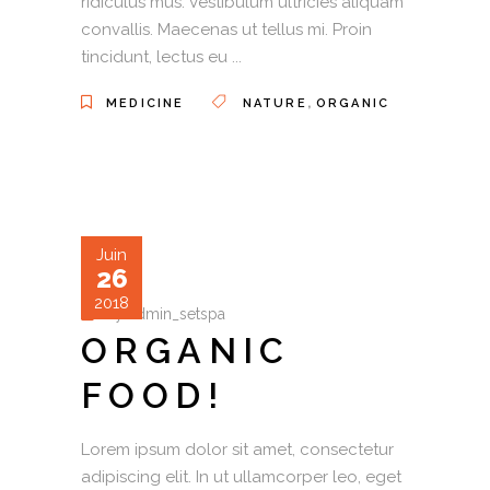
ridiculus mus. Vestibulum ultricies aliquam
convallis. Maecenas ut tellus mi. Proin
tincidunt, lectus eu
,
MEDICINE
NATURE
ORGANIC
Juin
26
2018
by
admin_setspa
ORGANIC
FOOD!
Lorem ipsum dolor sit amet, consectetur
adipiscing elit. In ut ullamcorper leo, eget