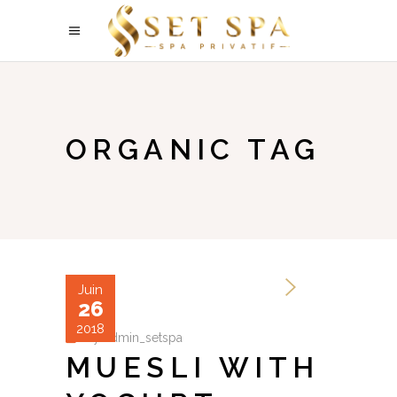
ORGANIC TAG
Juin
26
2018
by
admin_setspa
MUESLI WITH