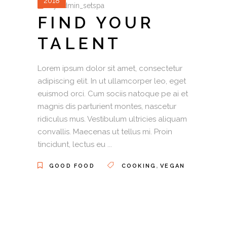
2018
by
admin_setspa
FIND YOUR
TALENT
Lorem ipsum dolor sit amet, consectetur
adipiscing elit. In ut ullamcorper leo, eget
euismod orci. Cum sociis natoque pe ai et
magnis dis parturient montes, nascetur
ridiculus mus. Vestibulum ultricies aliquam
convallis. Maecenas ut tellus mi. Proin
tincidunt, lectus eu
,
GOOD FOOD
COOKING
VEGAN