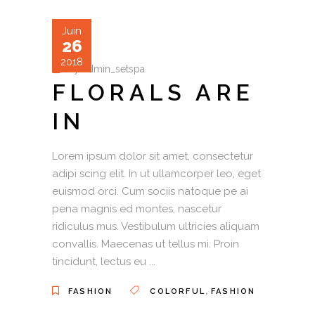
Juin
26
2018
by
admin_setspa
FLORALS ARE
IN
Lorem ipsum dolor sit amet, consectetur
adipi scing elit. In ut ullamcorper leo, eget
euismod orci. Cum sociis natoque pe ai
pena magnis ed montes, nascetur
ridiculus mus. Vestibulum ultricies aliquam
convallis. Maecenas ut tellus mi. Proin
tincidunt, lectus eu
,
FASHION
COLORFUL
FASHION