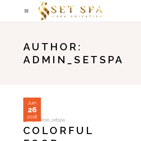
AUTHOR:
ADMIN_SETSPA
Juin
26
2018
by
admin_setspa
COLORFUL