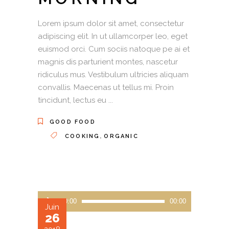
Lorem ipsum dolor sit amet, consectetur
adipiscing elit. In ut ullamcorper leo, eget
euismod orci. Cum sociis natoque pe ai et
magnis dis parturient montes, nascetur
ridiculus mus. Vestibulum ultricies aliquam
convallis. Maecenas ut tellus mi. Proin
tincidunt, lectus eu
GOOD FOOD
,
COOKING
ORGANIC
Lecteur
00:00
00:00
Juin
audio
26