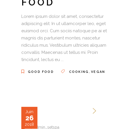
FOOD
Lorem ipsum dolor sit amet, consectetur
adipiscing elit. In ut ullamcorper leo, eget
euismod orci. Cum sociis natoque pe ai et
magnis dis parturient montes, nascetur
ridiculus mus. Vestibulum ultricies aliquam
convallis. Maecenas ut tellus mi. Proin
tincidunt, lectus eu
,
GOOD FOOD
COOKING
VEGAN
Juin
26
2018
by
admin_setspa