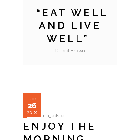
EAT WELL
AND LIVE
WELL
Daniel Brown
Juin
26
2018
by
admin_setspa
ENJOY THE
MORNING