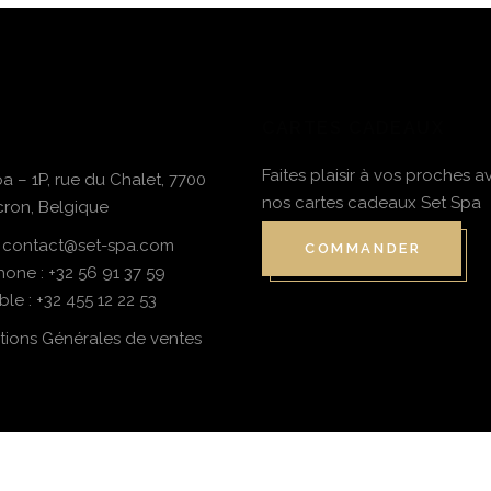
CARTES CADEAUX
Faites plaisir à vos proches a
a – 1P, rue du Chalet, 7700
nos cartes cadeaux Set Spa
ron, Belgique
: contact@set-spa.com
COMMANDER
hone :
+32 56 91 37 59
ble :
+32 455 12 22 53
tions Générales de ventes