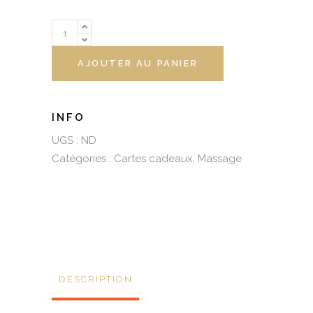
Massage
Duo
tradition
AJOUTER AU PANIER
orientale
(aux
huiles
Charme
UGS :
ND
d’Orient)
Catégories :
Cartes cadeaux
,
Massage
quantity
DESCRIPTION